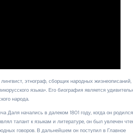
ингвист, этнограф, сборщик народных жизнеописаний, 
ликорусского языка». Его биография является удивител
кого народа.
 Даля начались в далеком 1801 году, когда он родился
являл талант к языкам и литературе, он был увлечен чт
одных говоров. В дальнейшем он поступил в Главное