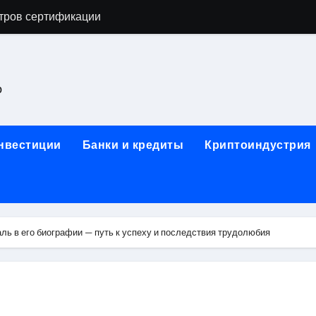
тров сертификации
астенных бра в виде факела с эффектом старины
ка и электрооборудование для ногтевого сервиса, наращи
о
для работы на объектах культурного наследия
ние базальтового теплоизоляционного шнура разных диаме
инвестиции
Банки и кредиты
Криптоиндустрия
 женской одежды: джемперы, брюки, куртки
сти для освоения актуальных профессий онлайн
арты для международных расчетов
ль в его биографии — путь к успеху и последствия трудолюбия
ования данных назначение и виды
работ от проектной документации до противопожарных мер