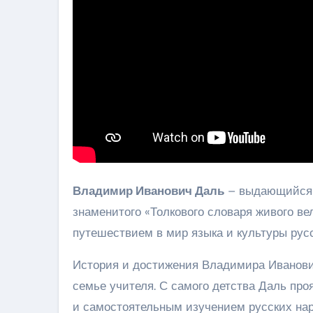
Владимир Иванович Даль
– выдающийся л
знаменитого «Толкового словаря живого ве
путешествием в мир языка и культуры русс
История и достижения Владимира Ивановича
семье учителя. С самого детства Даль про
и самостоятельным изучением русских нар