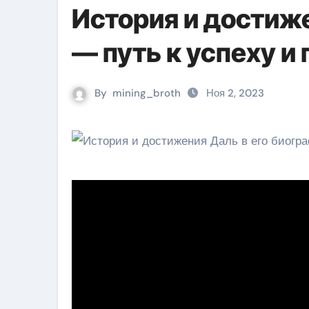
История и достиже
— путь к успеху и
By
mining_broth
Ноя 2, 2023