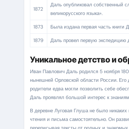
Даль опубликовал собственный сл
1872
великорусского языка».
1873
Была издана первая часть книги 
1879
Даль провел первую экспедицию д
Уникальное детство и о
Иван Павлович Даль родился 5 ноября 1801
нынешней Орловской области России. Его д
родители едва могли позволить себе обесп
Даль проявлял большой интерес к знания
В деревне Луговая Глуша не было никаких
чтения и письма самостоятельно. Он разв
переписывая тексты от родных и знакомых.