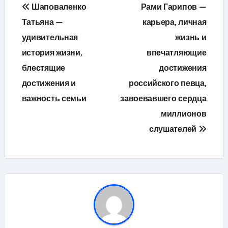
Навигация
Шаповаленко
Рами Гарипов —
по
Татьяна —
карьера, личная
удивительная
жизнь и
записям
история жизни,
впечатляющие
блестящие
достижения
достижения и
российского певца,
важность семьи
завоевавшего сердца
миллионов
слушателей