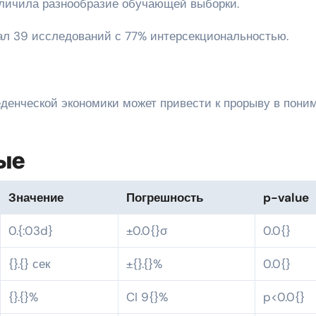
еличила разнообразие обучающей выборки.
вал 39 исследований с 77% интерсекциональностью.
денческой экономики может привести к прорыву в пони
ые
Значение
Погрешность
p-value
0.{:03d}
±0.0{}σ
0.0{}
{}.{} сек
±{}.{}%
0.0{}
{}.{}%
CI 9{}%
p<0.0{}