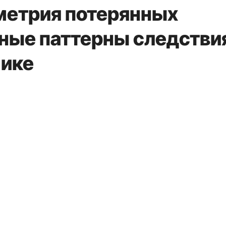
метрия потерянных
ные паттерны следствия
мике