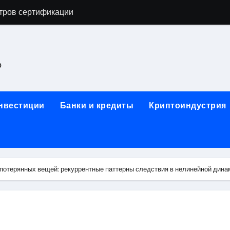
астенных бра в виде факела с эффектом старины
ка и электрооборудование для ногтевого сервиса, наращи
для работы на объектах культурного наследия
о
ние базальтового теплоизоляционного шнура разных диаме
 женской одежды: джемперы, брюки, куртки
инвестиции
Банки и кредиты
Криптоиндустрия
сти для освоения актуальных профессий онлайн
арты для международных расчетов
ования данных назначение и виды
потерянных вещей: рекуррентные паттерны следствия в нелинейной дина
работ от проектной документации до противопожарных мер