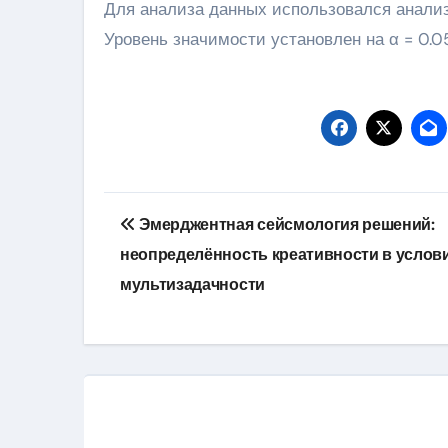
Для анализа данных использовался анали
Уровень значимости установлен на α = 0.05
Навигация
Эмерджентная сейсмология решений:
по
неопределённость креативности в услов
записям
мультизадачности