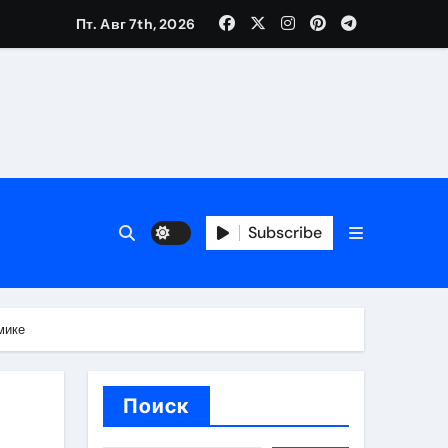
Пт. Авг 7th, 2026
вания ресниц и депиляции
тров
Subscribe
мике
оприятий и обустройства мест отдыха
Поиск