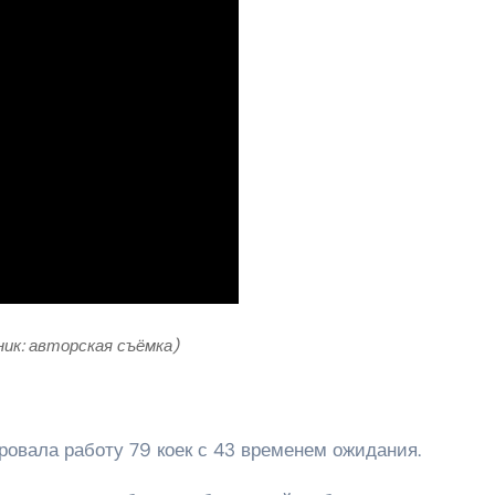
ник: авторская съёмка)
овала работу 79 коек с 43 временем ожидания.