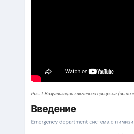
Рис. 1. Визуализация ключевого процесса (источ
Введение
Emergency department система оптимизир