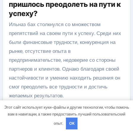
пришлось преодолеть на пути к
успеху?
Ильназ бах столкнулся со множеством
препятствий на своем пути к успеху. Среди них
были финансовые трудности, конкуренция на
рынке, отсутствие опыта в
предпринимательстве, недоверие со стороны
партнеров и клиентов. Однако благодаря своей
настойчивости и умению находить решения он
смог преодолеть все трудности и достичь
желаемых результатов.
Каковы планы Ильназа баха на
Этот сайт использует куки-файлы и другие технологии, чтобы помочь
вам в навигации, а также предоставить лучший пользовательский
будущее?
опыт.
OK
Ильназ бах планирует продолжать развивать