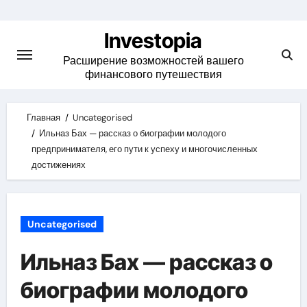
Skip
to
Investopia
content
Расширение возможностей вашего
финансового путешествия
Главная
Uncategorised
Ильназ Бах — рассказ о биографии молодого
предпринимателя, его пути к успеху и многочисленных
достижениях
Uncategorised
Ильназ Бах — рассказ о
биографии молодого