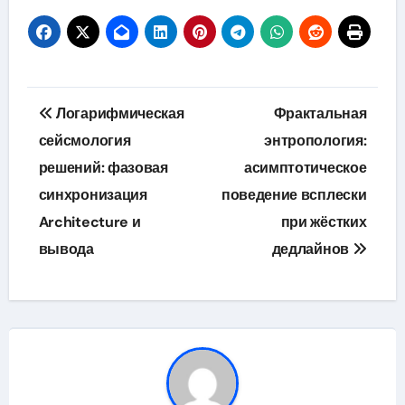
Навигация
Логарифмическая
Фрактальная
по
сейсмология
энтропология:
решений: фазовая
асимптотическое
записям
синхронизация
поведение всплески
Architecture и
при жёстких
вывода
дедлайнов