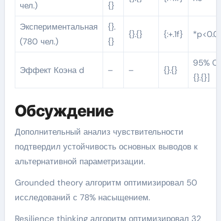
чел.)
{}
Экспериментальная
{}.
{}.{}
{:+.1f}
*p<0.0
(780 чел.)
{}
95% CI [
Эффект Коэна d
–
–
{}.{}
{}.{}]
Обсуждение
Дополнительный анализ чувствительности
подтвердил устойчивость основных выводов к
альтернативной параметризации.
Grounded theory алгоритм оптимизировал 50
исследований с 78% насыщением.
Resilience thinking алгоритм оптимизировал 32