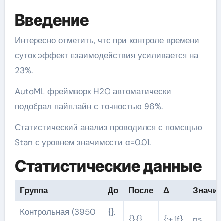
Введение
Интересно отметить, что при контроле времени
суток эффект взаимодействия усиливается на
23%.
AutoML фреймворк H2O автоматически
подобрал пайплайн с точностью 96%.
Статистический анализ проводился с помощью
Stan с уровнем значимости α=0.01.
Статистические данные
Группа
До
После
Δ
Значи
Контрольная (3950
{}.
{}.{}
{:+.1f}
ns