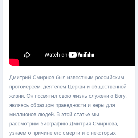
Дмитрий Смирнов был известным российским
протоиереем, деятелем Церкви и общественной
жизни. Он посвятил свою жизнь служению Богу,
являясь образцом праведности и веры для
миллионов людей. В этой статье мы
рассмотрим биографию Дмитрия Смирнова,
узнаем о причине его смерти и о некоторых