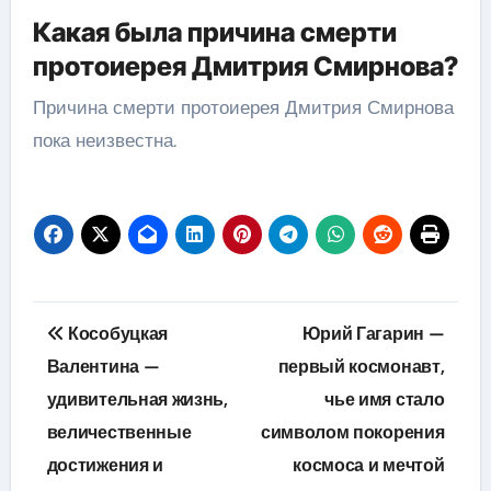
Какая была причина смерти
протоиерея Дмитрия Смирнова?
Причина смерти протоиерея Дмитрия Смирнова
пока неизвестна.
Навигация
Кособуцкая
Юрий Гагарин —
по
Валентина —
первый космонавт,
удивительная жизнь,
чье имя стало
записям
величественные
символом покорения
достижения и
космоса и мечтой