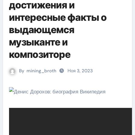
достижения и
интересные факты о
выдающемся
музыканте и
композиторе
By
mining_broth
Ноя 3, 2023