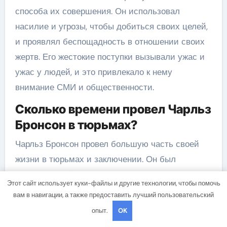
способа их совершения. Он использовал
насилие и угрозы, чтобы добиться своих целей,
и проявлял беспощадность в отношении своих
жертв. Его жестокие поступки вызывали ужас и
ужас у людей, и это привлекало к нему
внимание СМИ и общественности.
Сколько времени провел Чарльз
Бронсон в тюрьмах?
Чарльз Бронсон провел большую часть своей
жизни в тюрьмах и заключении. Он был
арестован в 1974 году и с тех пор несколько раз
Этот сайт использует куки-файлы и другие технологии, чтобы помочь
сбегал из тюрем. В общей сложности, он провел
вам в навигации, а также предоставить лучший пользовательский
более 30 лет в заключении, включая
опыт.
OK
длительные сроки в изоляции и режиме