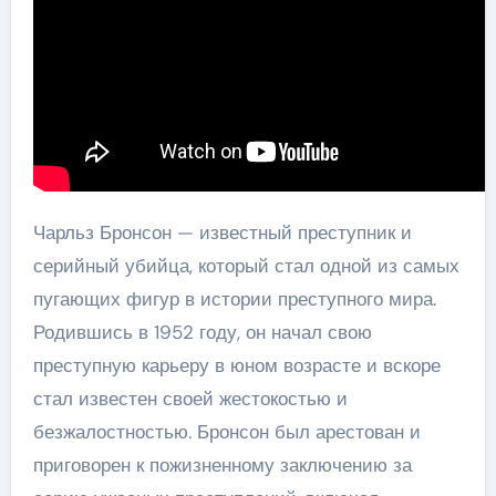
Чарльз Бронсон — известный преступник и
серийный убийца, который стал одной из самых
пугающих фигур в истории преступного мира.
Родившись в 1952 году, он начал свою
преступную карьеру в юном возрасте и вскоре
стал известен своей жестокостью и
безжалостностью. Бронсон был арестован и
приговорен к пожизненному заключению за