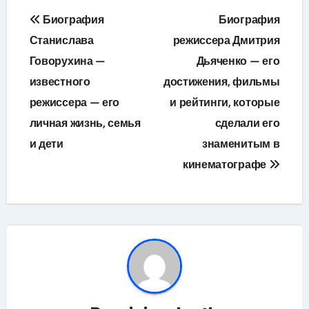
Навигация
Биография
Биография
по
Станислава
режиссера Дмитрия
Говорухина —
Дьяченко — его
записям
известного
достижения, фильмы
режиссера — его
и рейтинги, которые
личная жизнь, семья
сделали его
и дети
знаменитым в
кинематографе