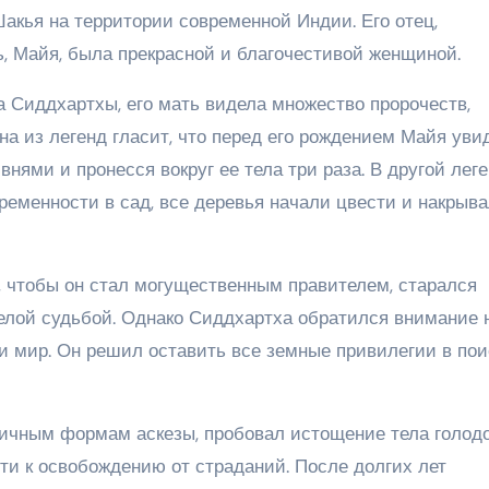
акья на территории современной Индии. Его отец,
ь, Майя, была прекрасной и благочестивой женщиной.
а Сиддхартхы, его мать видела множество пророчеств,
а из легенд гласит, что перед его рождением Майя уви
внями и пронесся вокруг ее тела три раза. В другой лег
еременности в сад, все деревья начали цвести и накрыва
в, чтобы он стал могущественным правителем, старался
желой судьбой. Однако Сиддхартха обратился внимание 
и мир. Он решил оставить все земные привилегии в пои
личным формам аскезы, пробовал истощение тела голод
ти к освобождению от страданий. После долгих лет