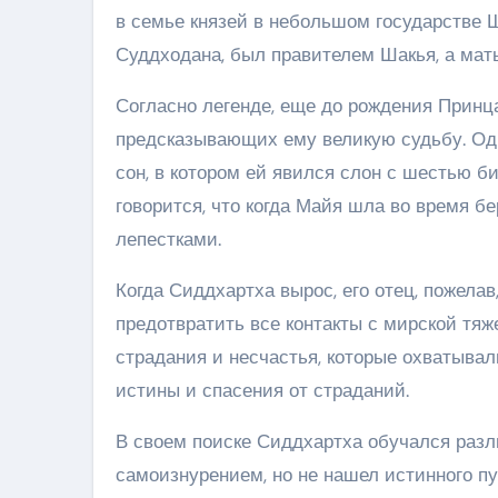
в семье князей в небольшом государстве Ш
Суддходана, был правителем Шакья, а мат
Согласно легенде, еще до рождения Принц
предсказывающих ему великую судьбу. Одн
сон, в котором ей явился слон с шестью би
говорится, что когда Майя шла во время б
лепестками.
Когда Сиддхартха вырос, его отец, пожела
предотвратить все контакты с мирской тя
страдания и несчастья, которые охватывал
истины и спасения от страданий.
В своем поиске Сиддхартха обучался раз
самоизнурением, но не нашел истинного пу