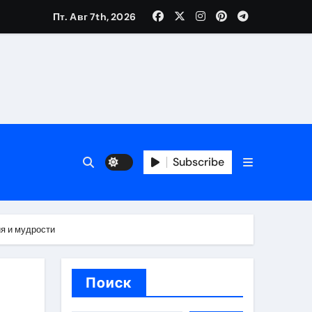
Пт. Авг 7th, 2026
вания ресниц и депиляции
тров
Subscribe
я и мудрости
оприятий и обустройства мест отдыха
Поиск