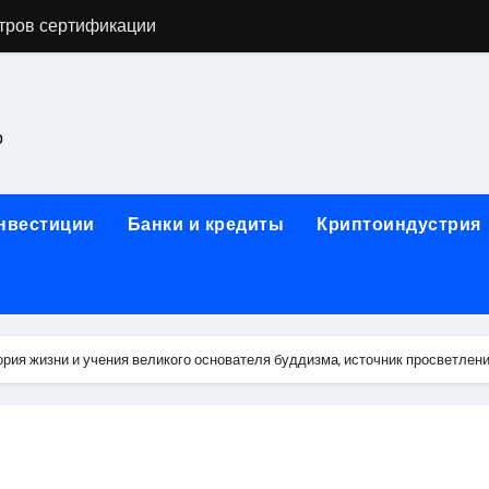
астенных бра в виде факела с эффектом старины
ка и электрооборудование для ногтевого сервиса, наращи
для работы на объектах культурного наследия
о
ние базальтового теплоизоляционного шнура разных диаме
 женской одежды: джемперы, брюки, куртки
инвестиции
Банки и кредиты
Криптоиндустрия
сти для освоения актуальных профессий онлайн
арты для международных расчетов
ования данных назначение и виды
ия жизни и учения великого основателя буддизма, источник просветлени
работ от проектной документации до противопожарных мер