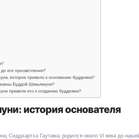
и?
до его просветления?
уни, которое привело к основанию буддизма?
казаны Буддой Шакьямуни?
уни привели его к созданию буддизма?
ни: история основателя
нц Сиддхартха Гаутама, родился около VI века до наше