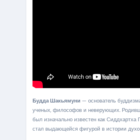
Будда Шакьямуни
— основатель буддизма
ученых, философов и неверующих. Родивш
был изначально известен как Сиддхартха Га
стал выдающейся фигурой в истории духов