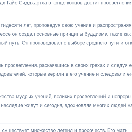
дх Гайе Сиддхартха в конце концов достиг просветления
тидесяти лет, проповедуя свою учение и распространяя
цессе он создал основные принципы буддизма, такие как
ый путь. Он проповедовал о выборе среднего пути и от
чь просветления, раскаявшись в своих грехах и следуя е
едователей, которые верили в его учение и следовали ег
ества мудрых учений, великих просветлений и непрер
е наследие живут и сегодня, вдохновляя многих людей н
 существует множество легенд и пророчеств. Его мать