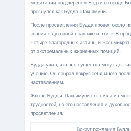
медитации под деревом Бодхи в городе Бо
проснулся как Будда Шакьямуни.
После просветления Будда провел около пя
знания о духовной практике и этике. В про
Четыре благородных истины и Восьмикратн
от экстремальных жизненных позиций.
Будда учил, что все существа могут дости
учению. Он собрал вокруг себя много посл
наставлениям.
Жизнь Будды Шакьямуни состояла из множ
трудностей, но его наставления и духовно
просветления.
Вокруг рождения Будды