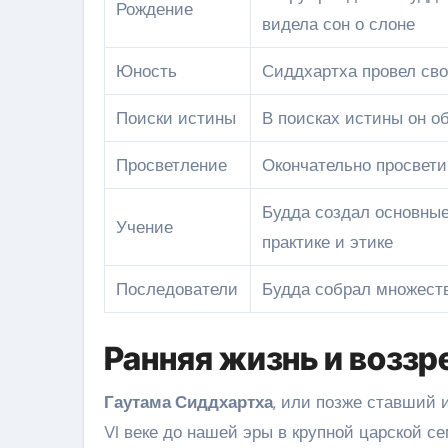
Рождение
видела сон о слоне
Юность
Сиддхартха провел сво
Поиски истины
В поисках истины он 
Просветление
Окончательно просвети
Будда создал основные
Учение
практике и этике
Последователи
Будда собрал множеств
Ранняя жизнь и воззр
Гаутама Сиддхартха
, или позже ставший 
VI веке до нашей эры в крупной царской с