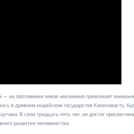
 — на протяжении веков неизменно привлекает вниман
ись в древнем индийском государстве Капилавасту, бу
утама. В свои тридцать пять лет, он достиг просветлен
ного развития человечества.