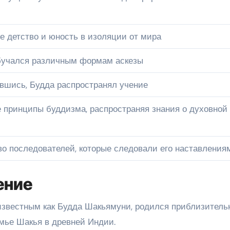
е детство и юность в изоляции от мира
обучался различным формам аскезы
вшись, Будда распространял учение
 принципы буддизма, распространяя знания о духовной
о последователей, которые следовали его наставления
ение
известным как Будда Шакьямуни, родился приблизитель
емье Шакья в древней Индии.