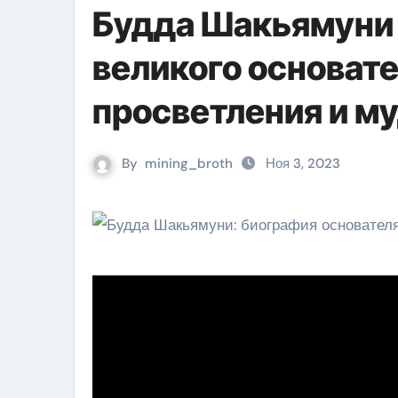
Будда Шакьямуни 
великого основате
просветления и м
By
mining_broth
Ноя 3, 2023