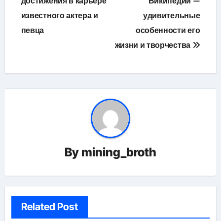
достижения в карьере
Википедии —
записям
известного актера и
удивительные
певца
особенности его
жизни и творчества
By
mining_broth
Related Post