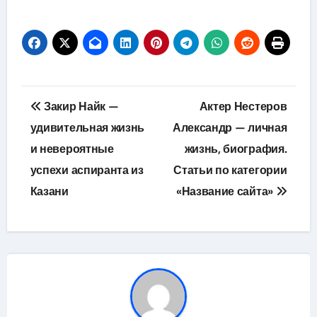
Навигация
Закир Найк —
Актер Нестеров
по
удивительная жизнь
Александр — личная
и невероятные
жизнь, биография.
записям
успехи аспиранта из
Статьи по категории
Казани
«Название сайта»