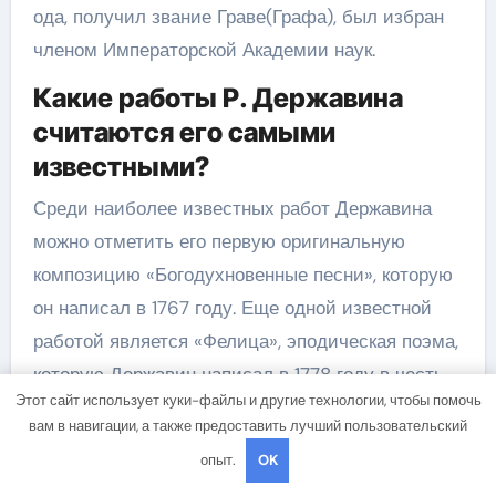
ода, получил звание Граве(Графа), был избран
членом Императорской Академии наук.
Какие работы Р. Державина
считаются его самыми
известными?
Среди наиболее известных работ Державина
можно отметить его первую оригинальную
композицию «Богодухновенные песни», которую
он написал в 1767 году. Еще одной известной
работой является «Фелица», эподическая поэма,
которую Державин написал в 1778 году в честь
Этот сайт использует куки-файлы и другие технологии, чтобы помочь
годовщины венчания Екатерины II. Он также
вам в навигации, а также предоставить лучший пользовательский
автор таких произведений, как «Катящик»,
опыт.
OK
«Обновленная жизнь».