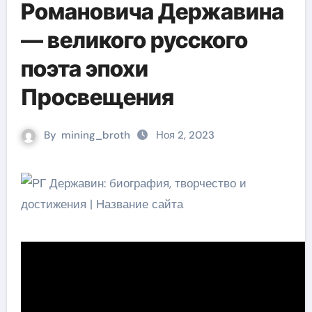
Романовича Державина
— великого русского
поэта эпохи
Просвещения
By
mining_broth
Ноя 2, 2023