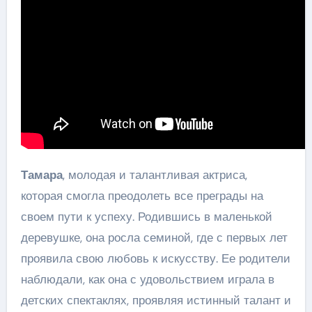
Тамара
, молодая и талантливая актриса,
которая смогла преодолеть все преграды на
своем пути к успеху. Родившись в маленькой
деревушке, она росла семиной, где с первых лет
проявила свою любовь к искусству. Ее родители
наблюдали, как она с удовольствием играла в
детских спектаклях, проявляя истинный талант и