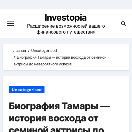
Skip
to
Investopia
content
Расширение возможностей вашего
финансового путешествия
Главная
Uncategorised
Биография Тамары — история восхода от семиной
актрисы до невероятного успеха!
Uncategorised
Биография Тамары —
история восхода от
семиной актрисы до