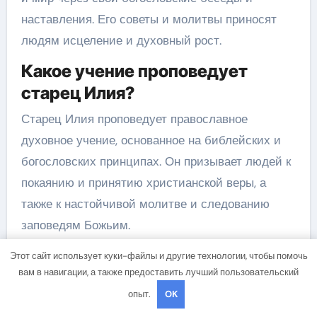
наставления. Его советы и молитвы приносят
людям исцеление и духовный рост.
Какое учение проповедует
старец Илия?
Старец Илия проповедует православное
духовное учение, основанное на библейских и
богословских принципах. Он призывает людей к
покаянию и принятию христианской веры, а
также к настойчивой молитве и следованию
заповедям Божьим.
Каким образом старец Илия
Этот сайт использует куки-файлы и другие технологии, чтобы помочь
вам в навигации, а также предоставить лучший пользовательский
помогает людям?
опыт.
OK
Своими молитвами и наставлениями старец