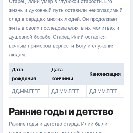
Старец Илий умер в глубокой старости. Его
жизнь и духовный путь оставили неизгладимый
след в сердцах многих людей. Он продолжает
жить в своих последователях, в их молитвах и
душевной борьбе. Старец Илий остается
вечным примером верности Богу и служения
людям.
Дата
Дата
Канонизация
рождения
кончины
ДД.ММ.ГГГГ
ДД.ММ.ГГГГ
ДД.ММ.ГГГГ
Ранние годы и детство
Ранние годы и детство старца Илии были
наполнены невероятными событиями и