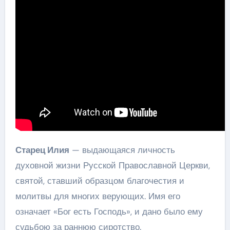
Старец Илия
— выдающаяся личность
духовной жизни Русской Православной Церкви,
святой, ставший образцом благочестия и
молитвы для многих верующих. Имя его
означает «Бог есть Господь», и дано было ему
судьбою за раннюю сиротство.