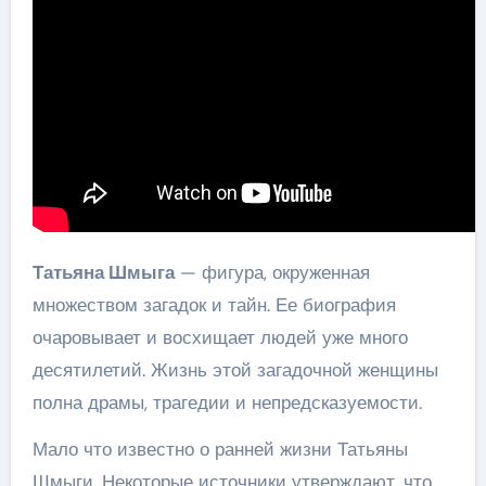
Татьяна Шмыга
— фигура, окруженная
множеством загадок и тайн. Ее биография
очаровывает и восхищает людей уже много
десятилетий. Жизнь этой загадочной женщины
полна драмы, трагедии и непредсказуемости.
Мало что известно о ранней жизни Татьяны
Шмыги. Некоторые источники утверждают, что