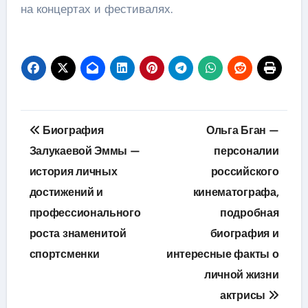
на концертах и фестивалях.
Навигация
Биография
Ольга Бган —
по
Залукаевой Эммы —
персоналии
история личных
российского
записям
достижений и
кинематографа,
профессионального
подробная
роста знаменитой
биография и
спортсменки
интересные факты о
личной жизни
актрисы