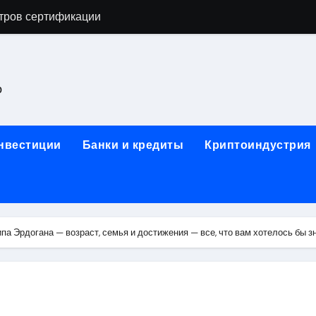
астенных бра в виде факела с эффектом старины
ка и электрооборудование для ногтевого сервиса, наращи
для работы на объектах культурного наследия
о
ние базальтового теплоизоляционного шнура разных диаме
 женской одежды: джемперы, брюки, куртки
инвестиции
Банки и кредиты
Криптоиндустрия
сти для освоения актуальных профессий онлайн
арты для международных расчетов
ования данных назначение и виды
а Эрдогана — возраст, семья и достижения — все, что вам хотелось бы з
работ от проектной документации до противопожарных мер