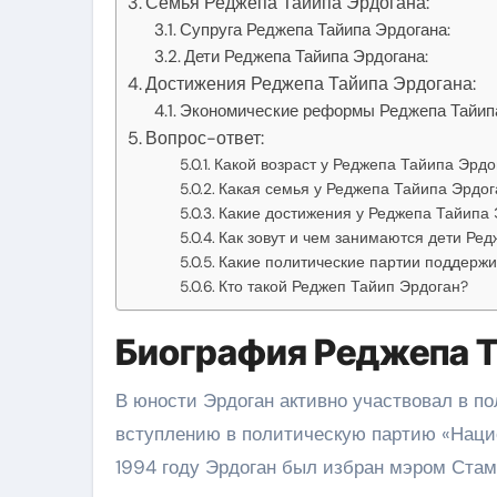
Семья Реджепа Тайипа Эрдогана:
Супруга Реджепа Тайипа Эрдогана:
Дети Реджепа Тайипа Эрдогана:
Достижения Реджепа Тайипа Эрдогана:
Экономические реформы Реджепа Тайипа
Вопрос-ответ:
Какой возраст у Реджепа Тайипа Эрдо
Какая семья у Реджепа Тайипа Эрдог
Какие достижения у Реджепа Тайипа
Как зовут и чем занимаются дети Ре
Какие политические партии поддерж
Кто такой Реджеп Тайип Эрдоган?
Биография Реджепа Т
В юности Эрдоган активно участвовал в пол
вступлению в политическую партию «Нацио
1994 году Эрдоган был избран мэром Стамб