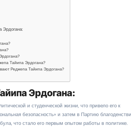
 Эрдогана:
гана?
ана?
 Эрдогана?
джепа Тайипа Эрдогана?
ивают Реджепа Тайипа Эрдогана?
айипа Эрдогана:
итической и студенческой жизни, что привело его к
нальная безопасность» и затем в Партию благоденстви
ула, что стало его первым опытом работы в политике.