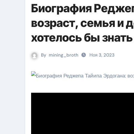
Биография Реджеп
возраст, семья и 
хотелось бы знать
By
mining_broth
Ноя 3, 2023