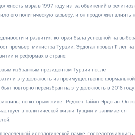
олжность мэра в 1997 году из-за обвинений в религиоз
вило его политическую карьеру, и он продолжил влиять 
едливости и развития, которая была успешной на выбор
ост премьер-министра Турции. Эрдоган провел 11 лет на
итии и реформах в стране.
ервым избранным президентом Турции после
вратили эту должность из преимущественно формальной
был повторно переизбран на эту должность в 2018 году
инципы, по которым живет Реджеп Тайип Эрдоган. Он ж
участвует в политической жизни Турции и занимается
тей.
определенной идеологической рамке, сосредоточившись 