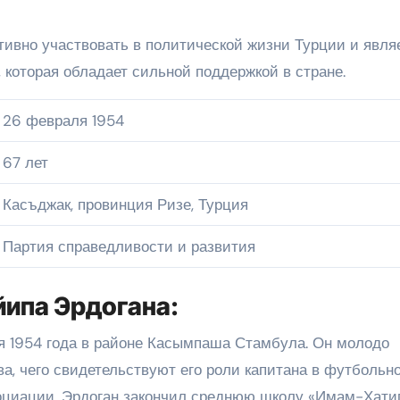
тивно участвовать в политической жизни Турции и явля
 которая обладает сильной поддержкой в стране.
26 февраля 1954
67 лет
Касъджак, провинция Ризе, Турция
Партия справедливости и развития
йипа Эрдогана:
я 1954 года в районе Касымпаша Стамбула. Он молодо
а, чего свидетельствуют его роли капитана в футбольн
оциации. Эрдоган закончил среднюю школу «Имам-Хатип