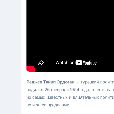
Реджеп Тайип Эрдоган
— турецкий политик
родился 26 февраля 1954 года, то есть на
из самых известных и влиятельных политик
но и за ее пределами.