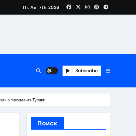
Пт. Авг 7th, 2026
вания ресниц и депиляции
тров
Subscribe
нать о президенте Турции
оприятий и обустройства мест отдыха
Поиск