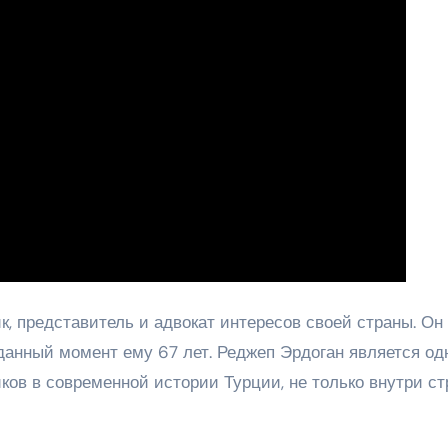
, представитель и адвокат интересов своей страны. Он
 данный момент ему 67 лет. Реджеп Эрдоган является о
ов в современной истории Турции, не только внутри ст