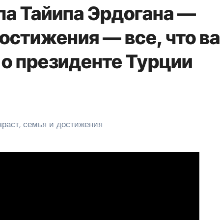
а Тайипа Эрдогана —
достижения — все, что в
 о президенте Турции