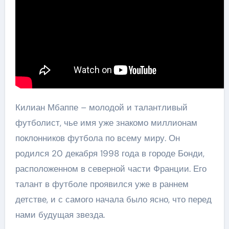
Килиан Мбаппе – молодой и талантливый
футболист, чье имя уже знакомо миллионам
поклонников футбола по всему миру. Он
родился 20 декабря 1998 года в городе Бонди,
расположенном в северной части Франции. Его
талант в футболе проявился уже в раннем
детстве, и с самого начала было ясно, что перед
нами будущая звезда.