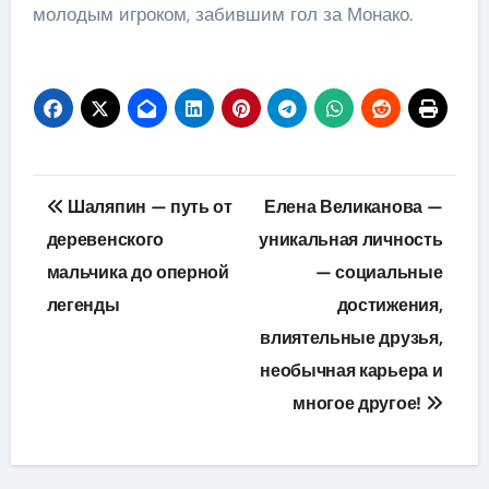
молодым игроком, забившим гол за Монако.
Навигация
Шаляпин — путь от
Елена Великанова —
по
деревенского
уникальная личность
мальчика до оперной
— социальные
записям
легенды
достижения,
влиятельные друзья,
необычная карьера и
многое другое!