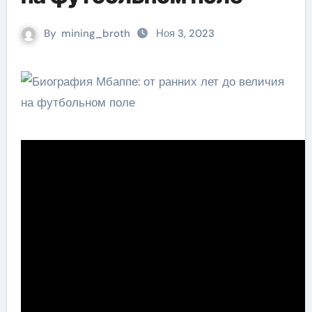
By
mining_broth
Ноя 3, 2023