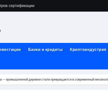
тров сертификации
астенных бра в виде факела с эффектом старины
ка и электрооборудование для ногтевого сервиса, наращи
о
для работы на объектах культурного наследия
ние базальтового теплоизоляционного шнура разных диаме
инвестиции
Банки и кредиты
Криптоиндустрия
 женской одежды: джемперы, брюки, куртки
сти для освоения актуальных профессий онлайн
арты для международных расчетов
а — промышленной деревни стали превращается в современный мегапол
ования данных назначение и виды
работ от проектной документации до противопожарных мер