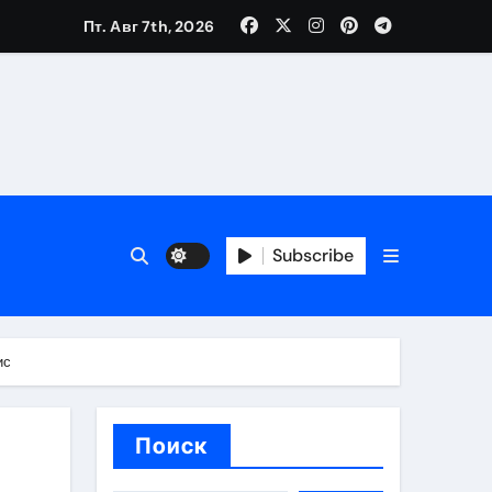
Пт. Авг 7th, 2026
вания ресниц и депиляции
тров
Subscribe
ис
оприятий и обустройства мест отдыха
Поиск