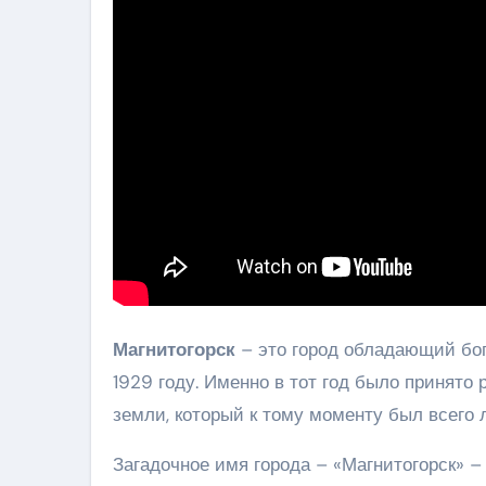
Магнитогорск
– это город обладающий бог
1929 году. Именно в тот год было принято
земли, который к тому моменту был всег
Загадочное имя города – «Магнитогорск» 