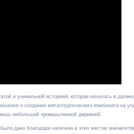
атой и уникальной историей, которая началась в далек
 решение о создании металлургического комбината на уч
о лишь небольшой промышленной деревней.
– было дано благодаря наличию в этих местах магнетит