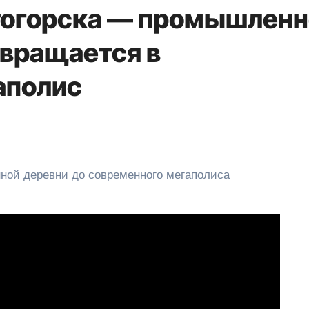
тогорска — промышленн
евращается в
аполис