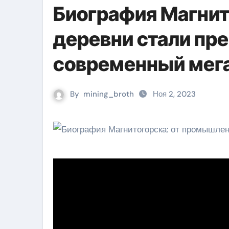
Биография Магни
деревни стали пр
современный мег
By
mining_broth
Ноя 2, 2023