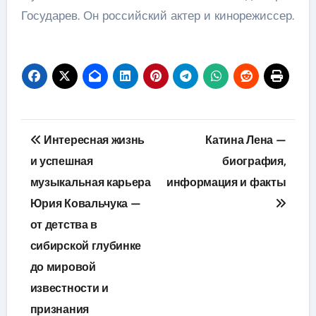
Государев. Он российский актер и кинорежиссер.
Навигация
Интересная жизнь
Катина Лена —
по
и успешная
биография,
музыкальная карьера
информация и факты
записям
Юрия Ковальчука —
от детства в
сибирской глубинке
до мировой
известности и
признания