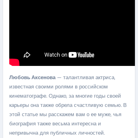
Любовь Аксенова
— талантливая актриса,
известная своими ролями в российском
кинематографе. Однако, за многие годы своей
карьеры она также обрела счастливую семью. В
этой статье мы расскажем вам о ее муже, чья
биография также весьма интересна и
непривычна для публичных личностей.