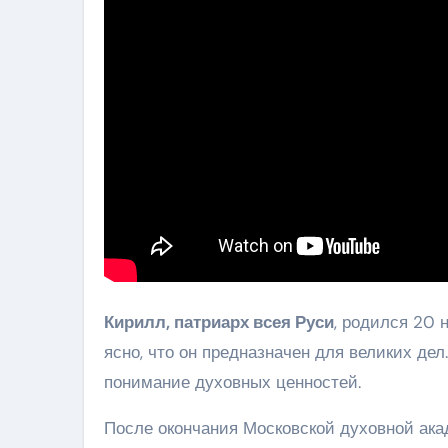
Кирилл, патриарх всея Руси
, родился 20 
ясно, что он предназначен для великих дел
понимание духовных ценностей.
После окончания Московской духовной ака