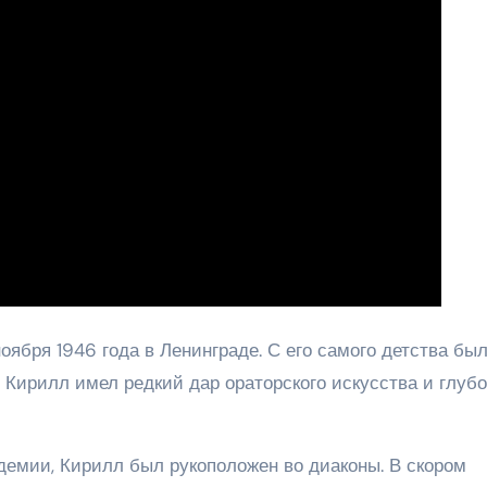
ноября 1946 года в Ленинграде. С его самого детства бы
. Кирилл имел редкий дар ораторского искусства и глубо
демии, Кирилл был рукоположен во диаконы. В скором