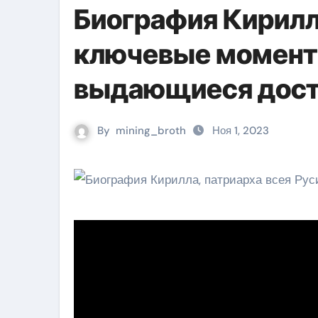
Биография Кирилл
ключевые момент
выдающиеся дос
By
mining_broth
Ноя 1, 2023