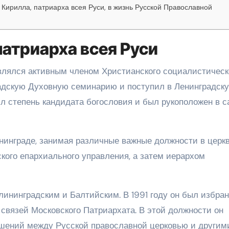
Кирилла, патриарха всея Руси, в жизнь Русской Православной
атриарха всея Руси
влялся активным членом Христианского социалистическ
радскую Духовную семинарию и поступил в Ленинградск
л степень кандидата богословия и был рукоположен в с
нинграде, занимая различные важные должности в церкв
кого епархиального управления, а затем иерархом
лининградским и Балтийским. В 1991 году он был избран
связей Московского Патриархата. В этой должности он
ошений между Русской православной церковью и другим