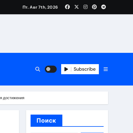
Пт. Авг 7th, 2026
вания ресниц и депиляции
тров
Subscribe
ся достижения
оприятий и обустройства мест отдыха
Поиск