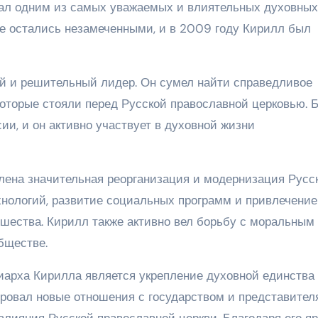
тал одним из самых уважаемых и влиятельных духовных
не остались незамеченными, и в 2009 году Кирилл был
й и решительный лидер. Он сумел найти справедливое
оторые стояли перед Русской православной церковью. 
ии, и он активно участвует в духовной жизни
ена значительная реорганизация и модернизация Русс
хнологий, развитие социальных программ и привлечение
шества. Кирилл также активно вел борьбу с моральным
бществе.
арха Кирилла является укрепление духовной единства
ровал новые отношения с государством и представите
 влияния Русской православной церкви. Благодаря его я