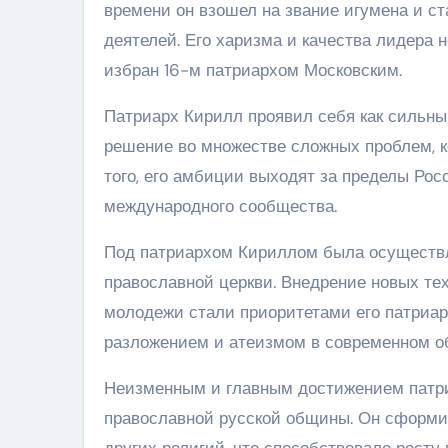
времени он взошел на звание игумена и с
деятелей. Его харизма и качества лидера 
избран 16-м патриархом Московским.
Патриарх Кирилл проявил себя как сильны
решение во множестве сложных проблем, к
того, его амбиции выходят за пределы Росс
международного сообщества.
Под патриархом Кириллом была осуществл
православной церкви. Внедрение новых те
молодежи стали приоритетами его патриар
разложением и атеизмом в современном о
Неизменным и главным достижением патри
православной русской общины. Он сформи
других религий, что способствовало росту