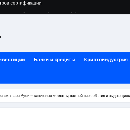
астенных бра в виде факела с эффектом старины
ка и электрооборудование для ногтевого сервиса, наращи
для работы на объектах культурного наследия
о
ние базальтового теплоизоляционного шнура разных диаме
 женской одежды: джемперы, брюки, куртки
инвестиции
Банки и кредиты
Криптоиндустрия
сти для освоения актуальных профессий онлайн
арты для международных расчетов
ования данных назначение и виды
риарха всея Руси — ключевые моменты, важнейшие события и выдающие
работ от проектной документации до противопожарных мер