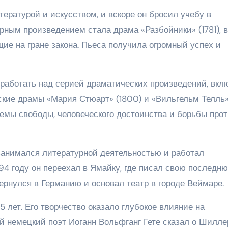
ературой и искусством, и вскоре он бросил учебу в
рным произведением стала драма «Разбойники» (1781), в
ие на гране закона. Пьеса получила огромный успех и
работать над серией драматических произведений, вкл
еские драмы «Мария Стюарт» (1800) и «Вильгельм Телль
темы свободы, человеческого достоинства и борьбы про
занимался литературной деятельностью и работал
94 году он переехал в Ямайку, где писал свою последн
ернулся в Германию и основал театр в городе Веймаре.
 лет. Его творчество оказало глубокое влияние на
й немецкий поэт Иоганн Вольфганг Гете сказал о Шилле