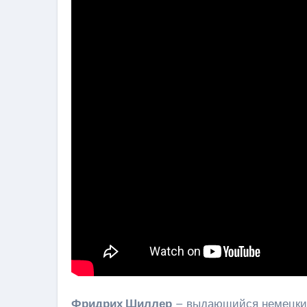
Фридрих Шиллер
– выдающийся немецкий 