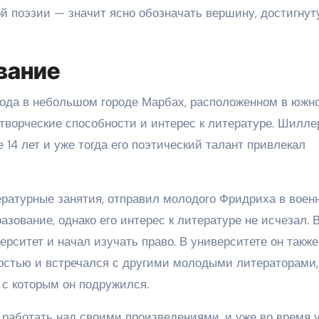
ой поэзии — значит ясно обозначать вершину, достигну
вание
года в небольшом городе Марбах, расположенном в южн
творческие способности и интерес к литературе. Шилле
 14 лет и уже тогда его поэтический талант привлекал
ературные занятия, отправил молодого Фридриха в воен
азование, однако его интерес к литературе не исчезал. 
рситет и начал изучать право. В университете он также
остью и встречался с другими молодыми литераторами,
 с которым он подружился.
работать над своими произведениями, и уже во время 