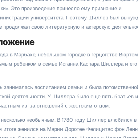
ки». Это произведение принесло ему признание и
дминистрации университета. Поэтому Шиллер был вынуж
де продолжал свою литературную и актерскую деятельно
оложение
ода в Марбахе, небольшом городке в герцогстве Вюртем
ьмым ребенком в семье Иоганна Каспара Шиллера и его
ь занималась воспитанием семьи и была потомственно
ской деятельности. У Шиллера было еще пять братьев 
счастным из-за отношений с жестоким отцом.
несколько необычным. В 1780 году Шиллер влюбился в
ом итоге женился на Марии Доротее Фелицитас фон Ленн