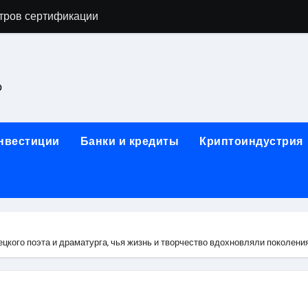
астенных бра в виде факела с эффектом старины
ка и электрооборудование для ногтевого сервиса, наращи
для работы на объектах культурного наследия
о
ние базальтового теплоизоляционного шнура разных диаме
 женской одежды: джемперы, брюки, куртки
инвестиции
Банки и кредиты
Криптоиндустрия
сти для освоения актуальных профессий онлайн
арты для международных расчетов
ования данных назначение и виды
работ от проектной документации до противопожарных мер
ого поэта и драматурга, чья жизнь и творчество вдохновляли поколения