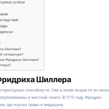
атурные успехи
вание
оследствия
годы
Карлоса»
?
иха Шиллера?
й литературе?
ения Фридриха Шиллера?
ллера?
 Фридриха Шиллера
тературные способности. Уже в юном возрасте он нача
опубликованы в местной газете. В 1773 году Фридрих
ю, где изучал право и медицину.