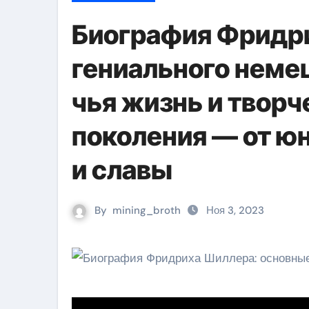
Биография Фридр
гениального немец
чья жизнь и творч
поколения — от юн
и славы
By
mining_broth
Ноя 3, 2023