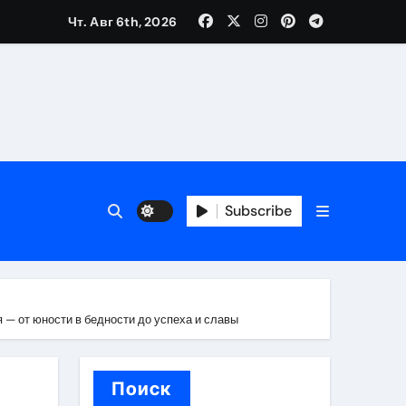
Чт. Авг 6th, 2026
вания ресниц и депиляции
тров
Subscribe
оприятий и обустройства мест отдыха
 — от юности в бедности до успеха и славы
Поиск