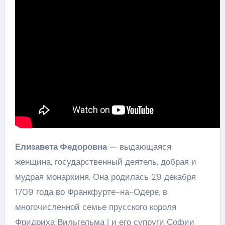
Елизавета Федоровна
— выдающаяся
женщина, государственный деятель, добрая и
мудрая монархиня. Она родилась 29 декабря
1709 года во Франкфурте-на-Одере, в
многочисленной семье прусского короля
Фридриха Вильгельма I и его супруги Софии