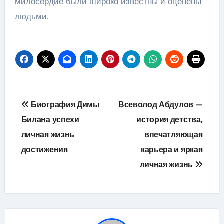
милосердие были широко известны и оценены
людьми.
Навигация
Биография Димы
Всеволод Абдулов —
по
Билана успехи
история детства,
личная жизнь
впечатляющая
записям
достижения
карьера и яркая
личная жизнь