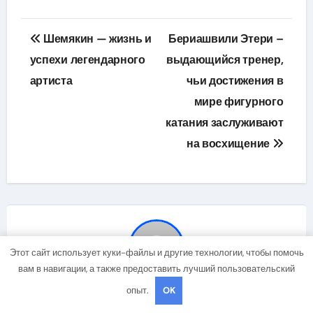
Навигация
Шемякин — жизнь и
Бериашвили Этери –
по
успехи легендарного
выдающийся тренер,
артиста
чьи достижения в
записям
мире фигурного
катания заслуживают
на восхищение
Этот сайт использует куки-файлы и другие технологии, чтобы помочь
вам в навигации, а также предоставить лучший пользовательский
опыт.
OK
By
mining_broth