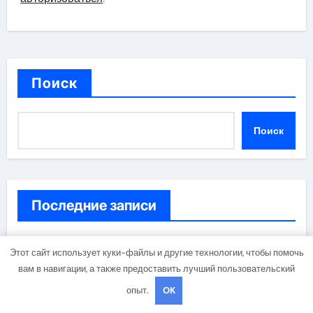
Поиск
Поиск
Последние записи
Этапы лесохозяйственных работ от проектной
Этот сайт использует куки-файлы и другие технологии, чтобы помочь
документации до противопожарных мероприятий и
вам в навигации, а также предоставить лучший пользовательский
обустройства мест отдыха
опыт.
OK