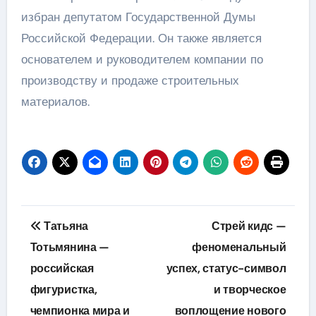
избран депутатом Государственной Думы
Российской Федерации. Он также является
основателем и руководителем компании по
производству и продаже строительных
материалов.
Навигация
Татьяна
Стрей кидс —
по
Тотьмянина —
феноменальный
российская
успех, статус-символ
записям
фигуристка,
и творческое
чемпионка мира и
воплощение нового