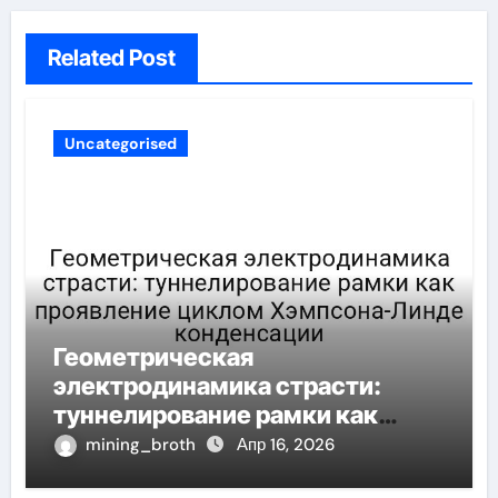
Related Post
Uncategorised
Геометрическая
электродинамика страсти:
туннелирование рамки как
проявление циклом Хэмпсона-
mining_broth
Апр 16, 2026
Линде конденсации