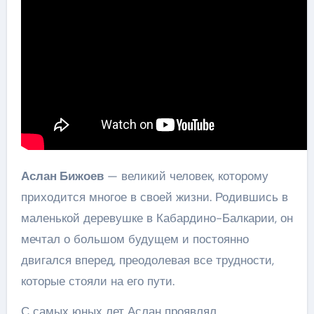
Аслан Бижоев
— великий человек, которому
приходится многое в своей жизни. Родившись в
маленькой деревушке в Кабардино-Балкарии, он
мечтал о большом будущем и постоянно
двигался вперед, преодолевая все трудности,
которые стояли на его пути.
С самых юных лет Аслан проявлял