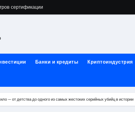
тров сертификации
астенных бра в виде факела с эффектом старины
ка и электрооборудование для ногтевого сервиса, наращи
о
для работы на объектах культурного наследия
ние базальтового теплоизоляционного шнура разных диаме
инвестиции
Банки и кредиты
Криптоиндустрия
 женской одежды: джемперы, брюки, куртки
сти для освоения актуальных профессий онлайн
арты для международных расчетов
ло — от детства до одного из самых жестоких серийных убийц в истории
ования данных назначение и виды
работ от проектной документации до противопожарных мер