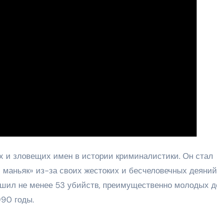
 и зловещих имен в истории криминалистики. Он стал
й маньяк» из-за своих жестоких и бесчеловечных деяний
шил не менее 53 убийств, преимущественно молодых д
990 годы.