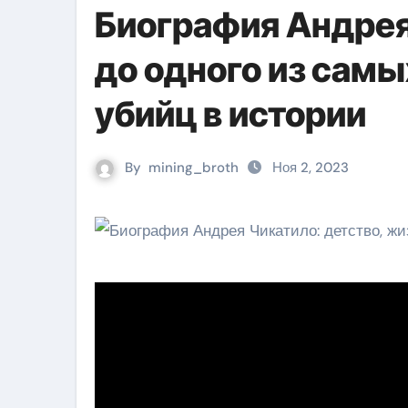
Биография Андрея
до одного из сам
убийц в истории
By
mining_broth
Ноя 2, 2023