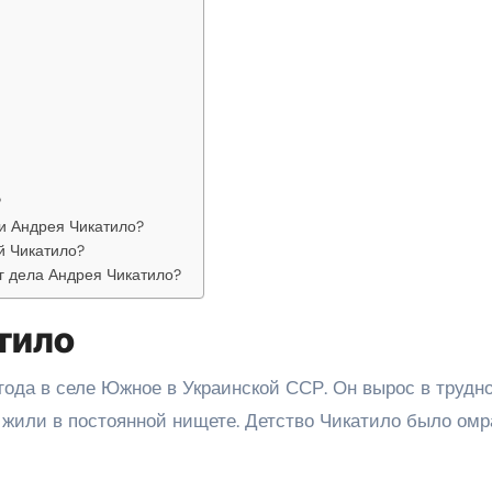
?
и Андрея Чикатило?
й Чикатило?
г дела Андрея Чикатило?
тило
года в селе Южное в Украинской ССР. Он вырос в трудн
и жили в постоянной нищете. Детство Чикатило было ом