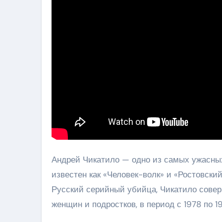
Андрей Чикатило — одно из самых ужасных
известен как «Человек-волк» и «Ростовски
Русский серийный убийца, Чикатило совер
женщин и подростков, в период с 1978 по 1