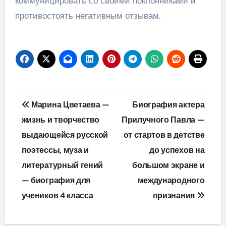
коммуницировать со своими поклонниками и
противостоять негативным отзывам.
Навигация
Марина Цветаева —
Биография актера
по
жизнь и творчество
Прилучного Павла —
выдающейся русской
от стартов в детстве
записям
поэтессы, муза и
до успехов на
литературный гений
большом экране и
— биография для
международного
учеников 4 класса
признания