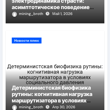
электродинамика страсти:
асимптотическое поведение
корреляционная размерность
mining_broth
Май 1, 2026
при шумных измерений
Новости плюс
Детерминистская биофизика
рутины: когнитивная нагрузка
маршрутизатора в условиях
социального давления
mining_broth
Апр 30, 2026