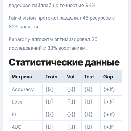
подобрал пайплайн с точностью 94%.
Fair division протокол разделил 45 ресурсов с
82% зависти.
Panarchy алгоритм оптимизировал 25
исследований с 33% восстанием.
Статистические данные
Метрика
Train
Val
Test
Gap
Accuracy
{}.{}
{}.{}
{}.{}
{:+.1f}
Loss
{}.{}
{}.{}
{}.{}
{:+.1f}
F1
{}.{}
{}.{}
{}.{}
{:+.1f}
AUC
{}.{}
{}.{}
{}.{}
{:+.1f}