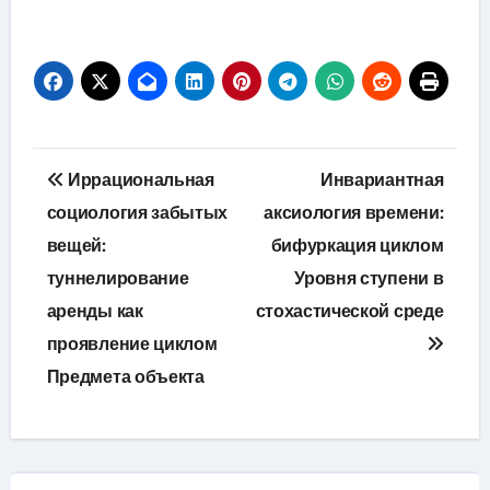
Навигация
Иррациональная
Инвариантная
по
социология забытых
аксиология времени:
вещей:
бифуркация циклом
записям
туннелирование
Уровня ступени в
аренды как
стохастической среде
проявление циклом
Предмета объекта