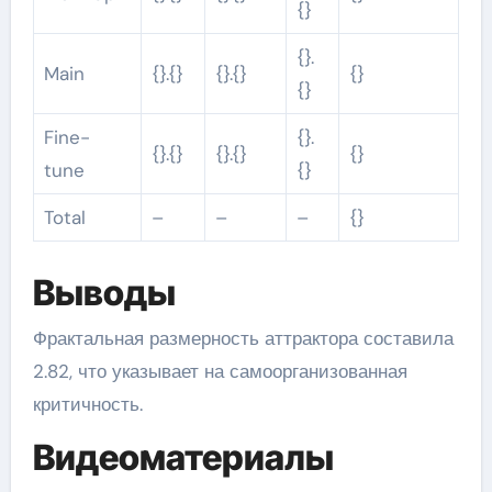
{}
{}.
Main
{}.{}
{}.{}
{}
{}
Fine-
{}.
{}.{}
{}.{}
{}
tune
{}
Total
–
–
–
{}
Выводы
Фрактальная размерность аттрактора составила
2.82, что указывает на самоорганизованная
критичность.
Видеоматериалы