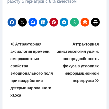
работу 5 гериатров с 81% качеством.
Навигация
Аттракторная
Аттракторная
по
аксиология времени:
эпистемология удачи:
эмерджентные
неопределённость
записям
свойства
фокуса в условиях
эмоционального поля
информационной
при воздействии
перегрузки
детерминированного
хаоса