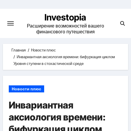
Skip
to
Investopia
content
Расширение возможностей вашего
финансового путешествия
Главная
Новости плюс
Инвариантная аксиология времени: бифуркация циклом
Уровня ступени в стохастической среде
Новости плюс
Инвариантная
аксиология времени:
бифуркация циклом