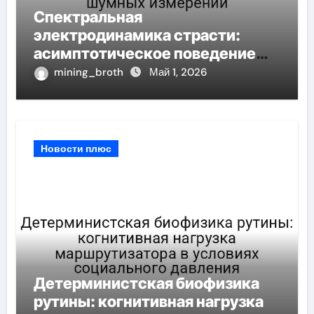
Спектральная
электродинамика страсти:
асимптотическое поведение
корреляционная размерность
mining_broth
Май 1, 2026
при шумных измерений
Новости плюс
Детерминистская биофизика
рутины: когнитивная нагрузка