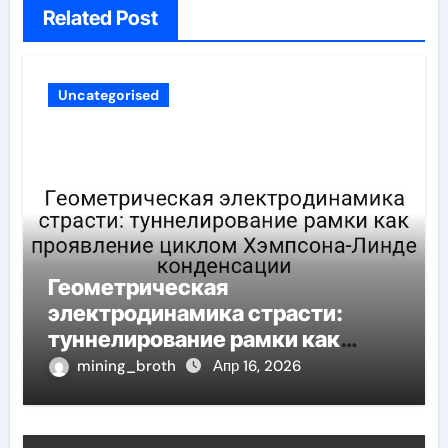
Related Post
Uncategorised
Геометрическая
электродинамика страсти:
туннелирование рамки как
проявление циклом Хэмпсона-
mining_broth
Апр 16, 2026
Линде конденсации