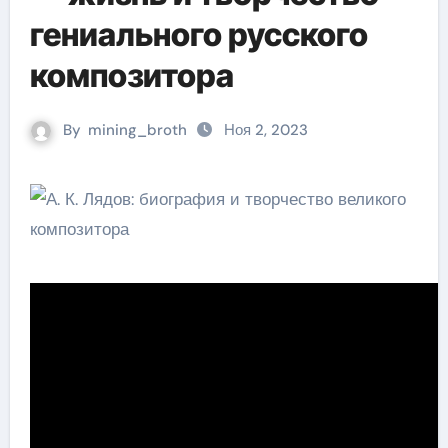
гениального русского
композитора
By
mining_broth
Ноя 2, 2023