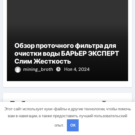
Обзор проточного фильтра для
очистки воды БАРЬЕР ЭКСПЕРТ
Слим Жесткость
mining_broth
Ноя 4, 2024
Добавить комментарий
Этот сайт использует куки-файлы и другие технологии, чтобы помочь
Для отправки комментария вам необходимо
вам в навигации, а также предоставить лучший пользовательский
авторизоваться
.
опыт.
OK