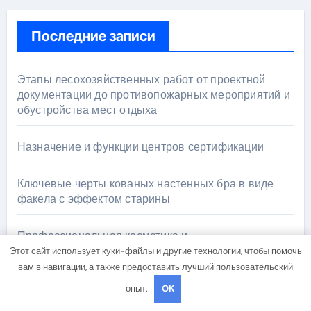
Последние записи
Этапы лесохозяйственных работ от проектной
документации до противопожарных мероприятий и
обустройства мест отдыха
Назначение и функции центров сертификации
Ключевые черты кованых настенных бра в виде
факела с эффектом старины
Профессиональная косметика и
электрооборудование для ногтевого сервиса,
Этот сайт использует куки-файлы и другие технологии, чтобы помочь
наращивания ресниц и депиляции
вам в навигации, а также предоставить лучший пользовательский
опыт.
OK
Аттестация реставраторов для работы на объектах