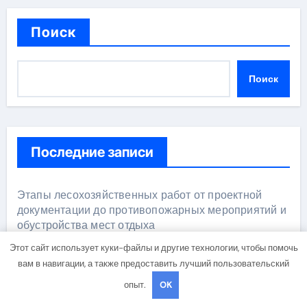
Поиск
Поиск
Последние записи
Этапы лесохозяйственных работ от проектной
документации до противопожарных мероприятий и
обустройства мест отдыха
Этот сайт использует куки-файлы и другие технологии, чтобы помочь
Назначение и функции центров сертификации
вам в навигации, а также предоставить лучший пользовательский
опыт.
OK
Ключевые черты кованых настенных бра в виде