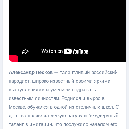
Александр Песков
— талантливый российский
пародист, широко известный своими яркими
выступлениями и умением подражать
известным личностям. Родился и вырос в
Москве, обучался в одной из столичных школ. С
детства проявлял легкую натуру и безудержный
талант в имитации, что послужило началом его