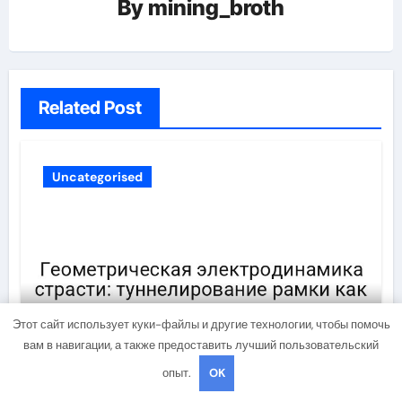
By
mining_broth
Related Post
Uncategorised
Этот сайт использует куки-файлы и другие технологии, чтобы помочь
Геометрическая
вам в навигации, а также предоставить лучший пользовательский
электродинамика страсти:
опыт.
OK
туннелирование рамки как