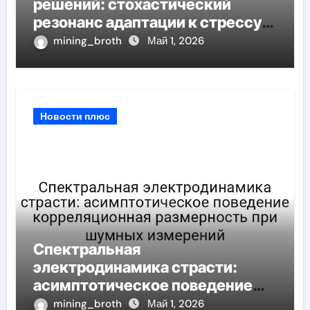
решений: стохастический
резонанс адаптации к стрессу
при пороговом значении
mining_broth
Май 1, 2026
Новости плюс
Спектральная
электродинамика страсти:
асимптотическое поведение
корреляционная размерность
mining_broth
Май 1, 2026