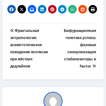
Навигация
Фрактальная
Бифуркационная
по
энтропология:
генетика успеха:
асимптотическое
фазовая
записям
поведение всплески
синхронизация
при жёстких
стабилизаторы и
дедлайнов
Factor