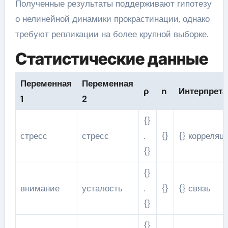
Полученные результаты поддерживают гипотезу
о нелинейной динамики прокрастинации, однако
требуют репликации на более крупной выборке.
Статистические данные
Переменная
Переменная
ρ
n
Интерпрета
1
2
{}
стресс
стресс
.
{}
{} корреляц
{}
{}
внимание
усталость
.
{}
{} связь
{}
{}