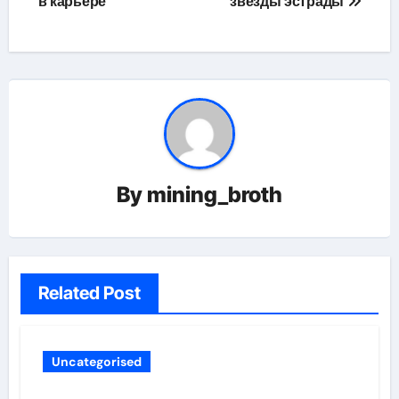
в карьере
звезды эстрады
By
mining_broth
Related Post
Uncategorised