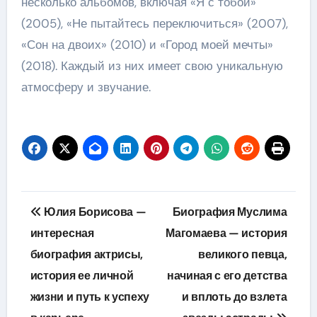
несколько альбомов, включая «Я с тобой»
(2005), «Не пытайтесь переключиться» (2007),
«Сон на двоих» (2010) и «Город моей мечты»
(2018). Каждый из них имеет свою уникальную
атмосферу и звучание.
Навигация
Юлия Борисова —
Биография Муслима
по
интересная
Магомаева — история
биография актрисы,
великого певца,
записям
история ее личной
начиная с его детства
жизни и путь к успеху
и вплоть до взлета