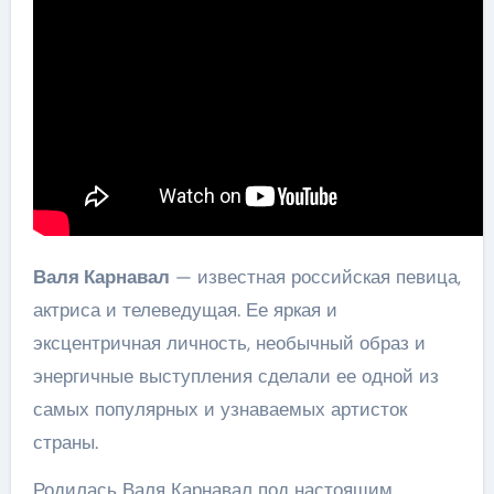
Валя Карнавал
— известная российская певица,
актриса и телеведущая. Ее яркая и
эксцентричная личность, необычный образ и
энергичные выступления сделали ее одной из
самых популярных и узнаваемых артисток
страны.
Родилась Валя Карнавал под настоящим