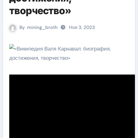
творчество»
By
mining_broth
Ноя 3, 2023