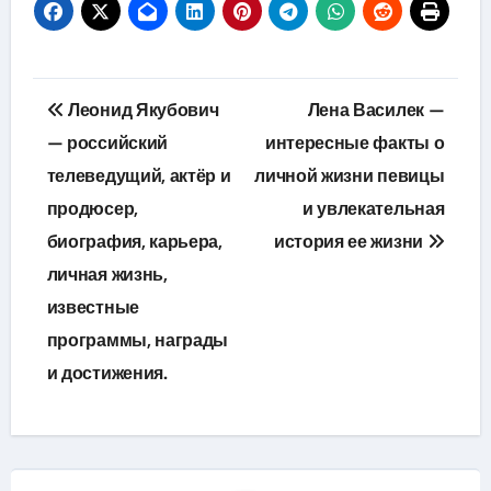
Навигация
Леонид Якубович
Лена Василек —
по
— российский
интересные факты о
телеведущий, актёр и
личной жизни певицы
записям
продюсер,
и увлекательная
биография, карьера,
история ее жизни
личная жизнь,
известные
программы, награды
и достижения.