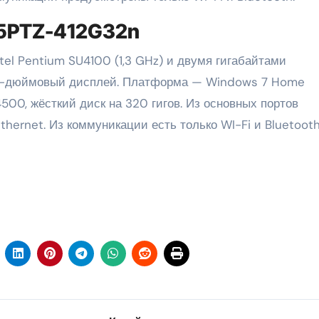
825PTZ-412G32n
el Pentium SU4100 (1,3 GHz) и двумя гигабайтами
11,6-дюймовый дисплей. Платформа — Windows 7 Home
500, жёсткий диск на 320 гигов. Из основных портов
hernet. Из коммуникации есть только WI-Fi и Bluetooth