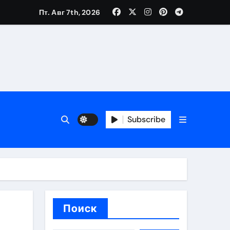
Пт. Авг 7th, 2026
вания ресниц и депиляции
тров
Subscribe
оприятий и обустройства мест отдыха
Поиск