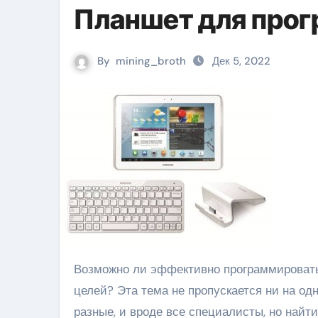
Планшет для про
By
mining_broth
Дек 5, 2022
Возможно ли эффективно программировать на планшете? Какой планшет лучше подойдёт для таких
целей? Эта тема не пропускается ни на о
разные, и вроде все специалисты, но найт