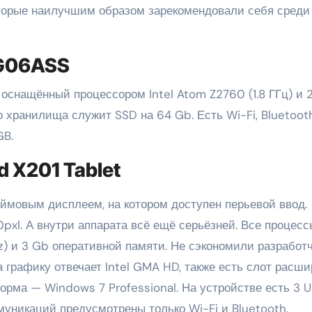
оторые наилучшим образом зарекомендовали себя среди
2G06ASS
снащённый процессором Intel Atom Z2760 (1.8 ГГц) и 
 хранилища служит SSD на 64 Gb. Есть Wi-Fi, Bluetoot
GB.
d X201 Tablet
ймовым дисплеем, на котором доступен перьевой ввод.
pxl. А внутри аппарата всё ещё серьёзней. Все процесс
z) и 3 Gb оперативной памяти. Не сэкономили разработ
 графику отвечает Intel GMA HD, также есть слот расш
орма — Windows 7 Professional. На устройстве есть 3 
ммуникаций предусмотрены только Wi-Fi и Bluetooth.