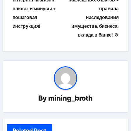
по
плюсы и минусы +
правила
записям
пошаговая
наследования
инструкция!
имущества, бизнеса,
вклада в банке!
By
mining_broth
Related Post