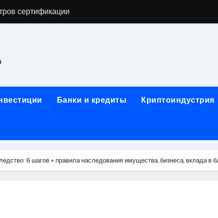
астенных бра в виде факела с эффектом старины
ка и электрооборудование для ногтевого сервиса, наращи
для работы на объектах культурного наследия
о
ние базальтового теплоизоляционного шнура разных диаме
 женской одежды: джемперы, брюки, куртки
инвестиции
Банки и кредиты
Криптоиндустрия
сти для освоения актуальных профессий онлайн
арты для международных расчетов
ования данных назначение и виды
ледство: 6 шагов + правила наследования имущества, бизнеса, вклада в б
работ от проектной документации до противопожарных мер