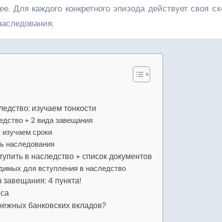
ее. Для каждого конкретного эпизода действует своя с
наследования.
ледство: изучаем тонкости
едство + 2 вида завещания
: изучаем сроки
ть наследования
тупить в наследство + список документов
димых для вступления в наследство
з завещания: 4 пункта!
еса
енежных банковских вкладов?