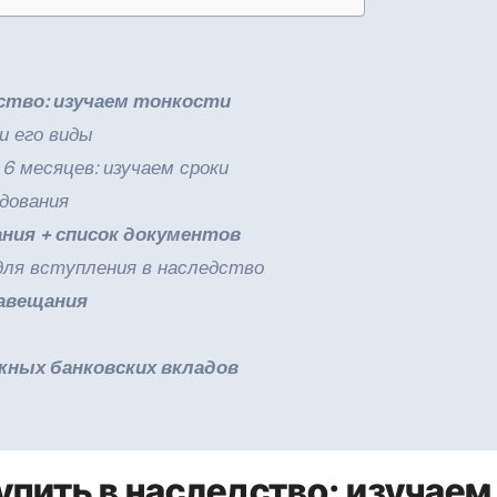
дство: изучаем тонкости
 и его виды
 6 месяцев: изучаем сроки
едования
ания + список документов
 для вступления в наследство
завещания
жных банковских вкладов
упить в наследство: изучаем