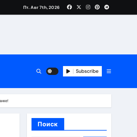
Пт. Авг 7th, 2026
вания ресниц и депиляции
тров
Subscribe
анке!
оприятий и обустройства мест отдыха
Поиск