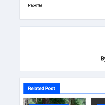
по
Работы
записям
B
Related Post