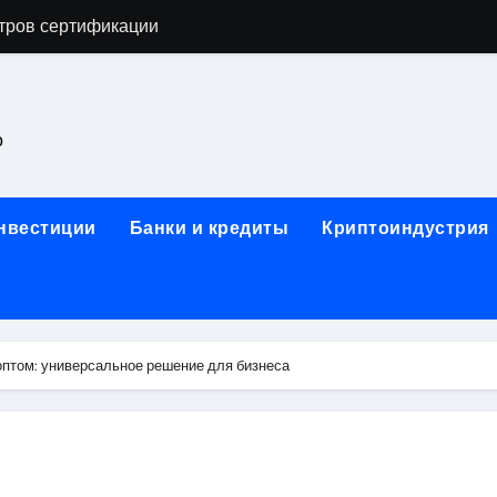
тров сертификации
астенных бра в виде факела с эффектом старины
ка и электрооборудование для ногтевого сервиса, наращи
о
для работы на объектах культурного наследия
ние базальтового теплоизоляционного шнура разных диаме
инвестиции
Банки и кредиты
Криптоиндустрия
 женской одежды: джемперы, брюки, куртки
сти для освоения актуальных профессий онлайн
арты для международных расчетов
птом: универсальное решение для бизнеса
ования данных назначение и виды
работ от проектной документации до противопожарных мер