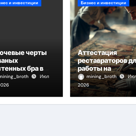
знес и инвестиции
Бизнес и инвестиции
ючевые черты
Аттестация
ваных
реставраторов д
стенных бра в
работы на
де факела с
объектах
mining_broth
Июл
mining_broth
Июл
фектом старины
культурного
2026
2026
наследия