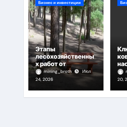
Бизнес и инвестиции
Би
Этапы
Кл
лесохозяйственны
ко
х работ от
на
проектной
ви
mining_broth
Июл
документации до
эф
24, 2026
20, 
противопожарных
мероприятий и
обустройства мест
отдыха