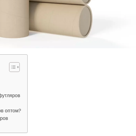
футляров
ов оптом?
яров