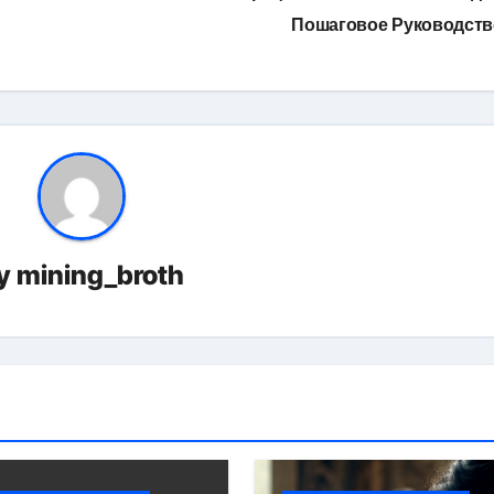
Пошаговое Руководст
y
mining_broth