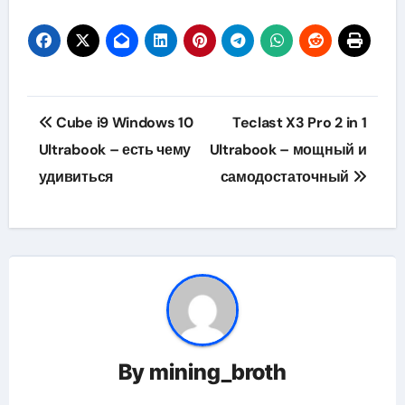
Навигация
Cube i9 Windows 10
Teclast X3 Pro 2 in 1
по
Ultrabook – есть чему
Ultrabook – мощный и
удивиться
самодостаточный
записям
By
mining_broth