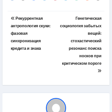
Навигация
Рекуррентная
Генетическая
по
антропология скуки:
социология забытых
фазовая
вещей:
записям
синхронизация
стохастический
кредита и знака
резонанс поиска
носков при
критическом пороге