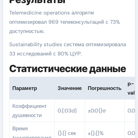
Telemedicine operations алгоритм
оптимизировал 969 телеконсультаций с 73%
доступностью.
Sustainability studies система оптимизировала
33 исследований с 80% ЦУР.
Статистические данные
p-
Параметр
Значение
Погрешность
val
Коэффициент
0.{:03d}
±0.0{}σ
0.0{
душевности
Время
{}.{} сек
±{}.{}%
0.0{
туннелирования