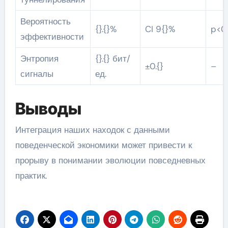
Вероятность
{}.{}%
CI 9{}%
p<0.
эффективности
Энтропия
{}.{} бит/
±0.{}
–
сигналы
ед.
Выводы
Интеграция наших находок с данными
поведенческой экономики может привести к
прорыву в понимании эволюции повседневных
практик.