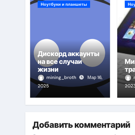
Ноутбуки и планшеты
Но
Дискорд аккаунты
на все случаи
Ми
жизни
тр
mining_broth
Мар 16,
2025
202
Добавить комментарий