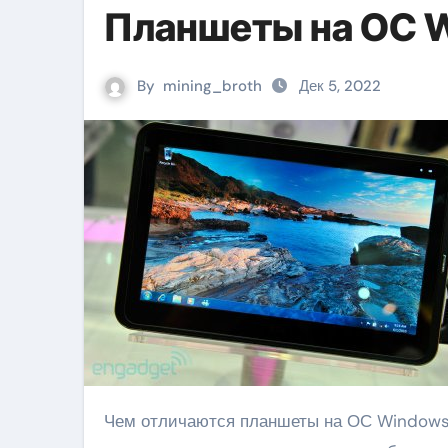
Планшеты на ОС 
By
mining_broth
Дек 5, 2022
Чем отличаются планшеты на ОС Windows 7 от других своих собратьев. Главное достоинство – полная