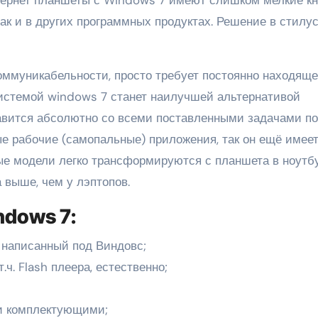
ак и в других программных продуктах. Решение в стилус
оммуникабельности, просто требует постоянно находяще
истемой windows 7 станет наилучшей альтернативой
правится абсолютно со всеми поставленными задачами по
е рабочие (самопальные) приложения, так он ещё имее
ые модели легко трансформируются с планшета в ноутбу
 выше, чем у лэптопов.
dows 7:
 написанный под Виндовс;
ч. Flash плеера, естественно;
и комплектующими;