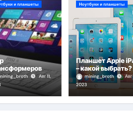
утбуки и планшеты
Ноутбуки и планшеты
р
Планшет Apple iP
ансформеров
– какой выбрать?
mining_broth
Авг 11,
mining_broth
Авг 
3
2023