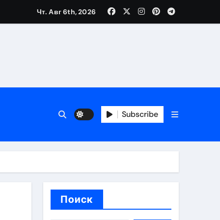
Чт. Авг 6th, 2026
вания ресниц и депиляции
тров
Subscribe
оприятий и обустройства мест отдыха
Поиск