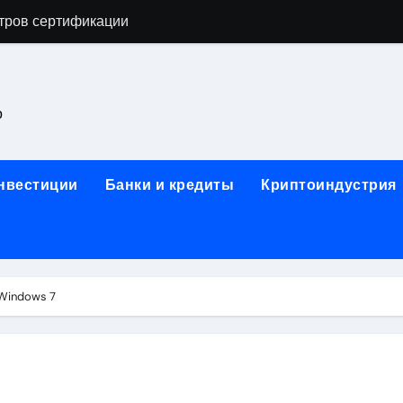
тров сертификации
астенных бра в виде факела с эффектом старины
ка и электрооборудование для ногтевого сервиса, наращи
о
для работы на объектах культурного наследия
ние базальтового теплоизоляционного шнура разных диаме
инвестиции
Банки и кредиты
Криптоиндустрия
 женской одежды: джемперы, брюки, куртки
сти для освоения актуальных профессий онлайн
арты для международных расчетов
Windows 7
ования данных назначение и виды
работ от проектной документации до противопожарных мер