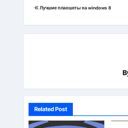
Навигация
Лучшие планшеты на windows 8
по
записям
B
Related Post