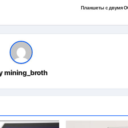
Планшеты с двумя 
y
mining_broth