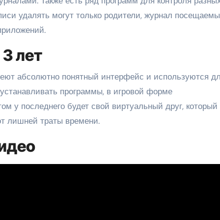
урналами. Также есть ряд программ для контроля разны
аписи удалять могут только родители, журнал посещаем
приложений.
 3 лет
еют абсолютно понятный интерфейс и используются д
 устанавливать программы, в игровой форме
ом у последнего будет свой виртуальный друг, который
 от лишней траты времени.
Видео