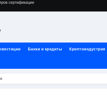
астенных бра в виде факела с эффектом старины
ка и электрооборудование для ногтевого сервиса, наращи
для работы на объектах культурного наследия
о
ние базальтового теплоизоляционного шнура разных диаме
 женской одежды: джемперы, брюки, куртки
инвестиции
Банки и кредиты
Криптоиндустрия
сти для освоения актуальных профессий онлайн
арты для международных расчетов
ования данных назначение и виды
ей
работ от проектной документации до противопожарных мер