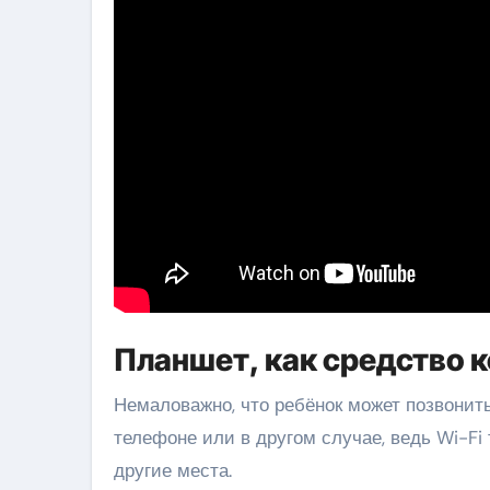
Планшет, как средство 
Немаловажно, что ребёнок может позвонить
телефоне или в другом случае, ведь Wi-Fi
другие места.