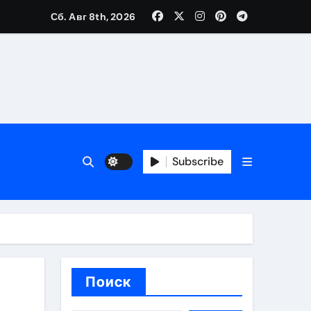
Сб. Авг 8th, 2026
вания ресниц и депиляции
тров
Subscribe
оприятий и обустройства мест отдыха
Поиск