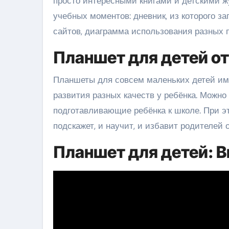
просто интересными книгами и детскими ж
учебных моментов: дневник, из которого з
сайтов, диаграмма использования разных 
Планшет для детей от
Планшеты для совсем маленьких детей им
развития разных качеств у ребёнка. Можно
подготавливающие ребёнка к школе. При эт
подскажет, и научит, и избавит родителей
Планшет для детей: 