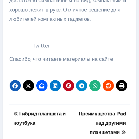
достаточно симпатичным на вид, компактным и
хорошо лежит в руке. Отличное решение для
любителей компактных гаджетов.
Twitter
Спасибо, что читаете материалы на сайте
Навигация
Гибрид планшета и
Преимущества IPad
по
ноутбука
над другими
планшетами
записям