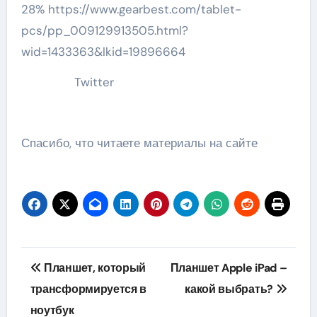
28% https://www.gearbest.com/tablet-
pcs/pp_009129913505.html?
wid=1433363&lkid=19896664
Twitter
Спасибо, что читаете материалы на сайте
Навигация
Планшет, который
Планшет Apple iPad –
по
трансформируется в
какой выбрать?
ноутбук