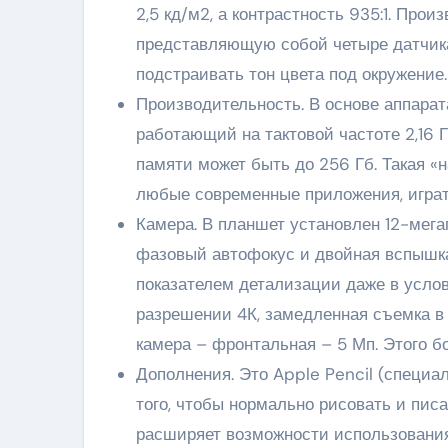
2,5 кд/м2, а контрастность 935:1. Про
представляющую собой четыре датчика
подстраивать тон цвета под окружение.
Производительность. В основе аппара
работающий на тактовой частоте 2,16 Г
памяти может быть до 256 Гб. Такая «
любые современные приложения, играть
Камера. В планшет установлен 12-мега
фазовый автофокус и двойная вспышка
показателем детализации даже в усло
разрешении 4К, замедленная съемка в 
камера – фронтальная – 5 Мп. Этого б
Дополнения. Это Apple Pencil (специа
того, чтобы нормально рисовать и пис
расширяет возможности использования