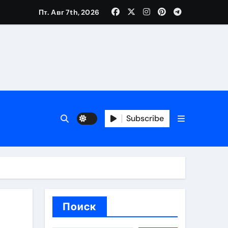
Пт. Авг 7th, 2026
вания ресниц и депиляции
тров
Subscribe
оприятий и обустройства мест отдыха
Поиск