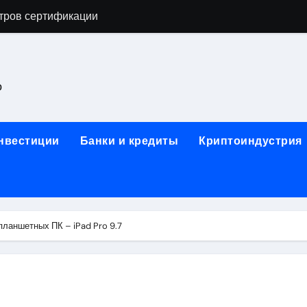
тров сертификации
астенных бра в виде факела с эффектом старины
ка и электрооборудование для ногтевого сервиса, наращи
о
для работы на объектах культурного наследия
ние базальтового теплоизоляционного шнура разных диаме
инвестиции
Банки и кредиты
Криптоиндустрия
 женской одежды: джемперы, брюки, куртки
сти для освоения актуальных профессий онлайн
арты для международных расчетов
планшетных ПК – iPad Pro 9.7
ования данных назначение и виды
работ от проектной документации до противопожарных мер