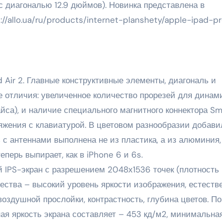
с диагональю 12.9 дюймов). Новинка представлена в
//allo.ua/ru/products/internet-planshety/apple-ipad-p
ad Air 2. Главные конструктивные элементы, диагональ и
е отличия: увеличенное количество прорезей для динам
йса), и наличие специального магнитного коннектора Sm
яжения с клавиатурой. В цветовом разнообразии добави
 с антеннами выполнена не из пластика, а из алюминия,
еперь выпирает, как в iPhone 6 и 6s.
 IPS-экран с разрешением 2048х1536 точек (плотность
ества – высокий уровень яркости изображения, естеств
воздушной прослойки, контрастность, глубина цветов. По
я яркость экрана составляет – 453 кд/м2, минимальна