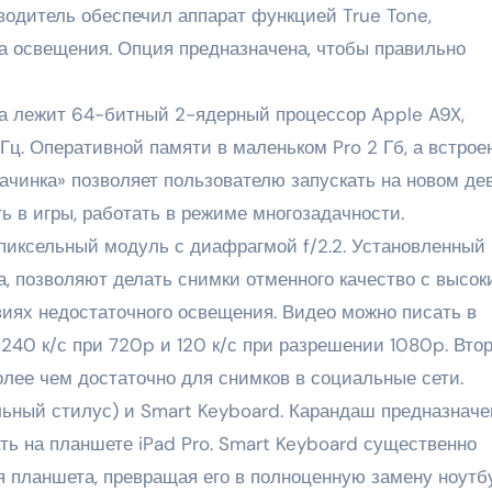
изводитель обеспечил аппарат функцией True Tone,
 освещения. Опция предназначена, чтобы правильно
та лежит 64-битный 2-ядерный процессор Apple A9X,
Гц. Оперативной памяти в маленьком Pro 2 Гб, а встрое
начинка» позволяет пользователю запускать на новом де
 в игры, работать в режиме многозадачности.
пиксельный модуль с диафрагмой f/2.2. Установленный
, позволяют делать снимки отменного качество с высок
виях недостаточного освещения. Видео можно писать в
240 к/с при 720p и 120 к/с при разрешении 1080p. Вто
олее чем достаточно для снимков в социальные сети.
льный стилус) и Smart Keyboard. Карандаш предназначе
ать на планшете iPad Pro. Smart Keyboard существенно
 планшета, превращая его в полноценную замену ноутбу