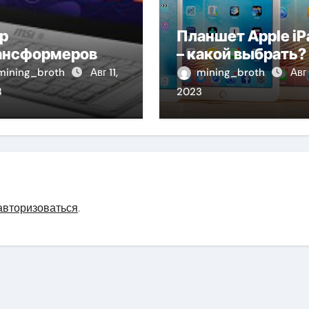
р
Планшет Apple iP
ансформеров
– какой выбрать?
mining_broth
Авг 11,
mining_broth
Авг 
3
2023
авторизоваться
.