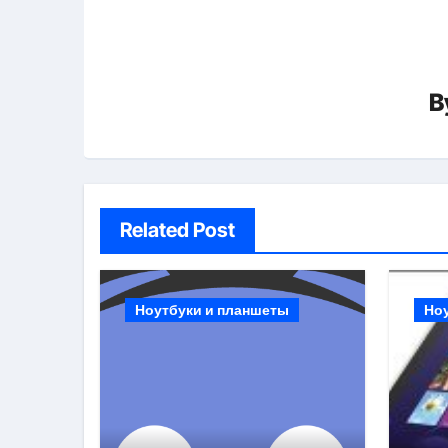
B
Related Post
Ноутбуки и планшеты
Но