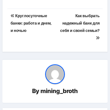
Навигация
Круглосуточные
Как выбрать
по
банки: работа и днем,
надежный банк для
и ночью
себя и своей семьи?
записям
By
mining_broth