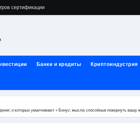
тров сертификации
астенных бра в виде факела с эффектом старины
ка и электрооборудование для ногтевого сервиса, наращи
о
для работы на объектах культурного наследия
ние базальтового теплоизоляционного шнура разных диаме
инвестиции
Банки и кредиты
Криптоиндустрия
 женской одежды: джемперы, брюки, куртки
сти для освоения актуальных профессий онлайн
арты для международных расчетов
ования данных назначение и виды
 денег, о которых умалчивают + Бонус: мысли, способные повернуть вашу 
работ от проектной документации до противопожарных мер