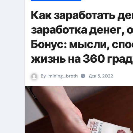
Как заработать де
заработка денег, 
Бонус: мысли, сп
жизнь на 360 град
By
mining_broth
Дек 5, 2022