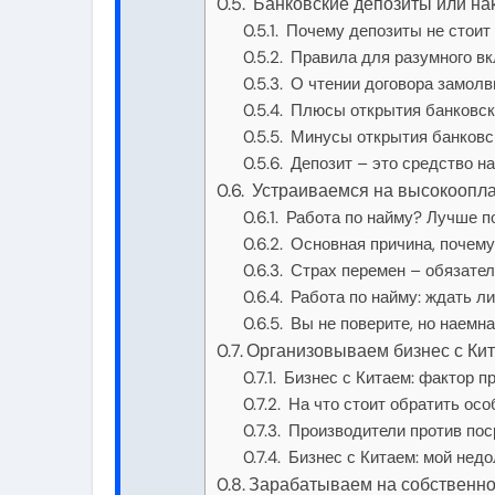
Банковские депозиты или на
Почему депозиты не стоит 
Правила для разумного в
О чтении договора замолв
Плюсы открытия банковск
Минусы открытия банковск
Депозит – это средство н
Устраиваемся на высокооплач
Работа по найму? Лучше пои
Основная причина, почему 
Страх перемен – обязател
Работа по найму: ждать ли
Вы не поверите, но наемн
Организовываем бизнес с Ки
Бизнес с Китаем: фактор п
На что стоит обратить ос
Производители против пос
Бизнес с Китаем: мой недо
Зарабатываем на собственно