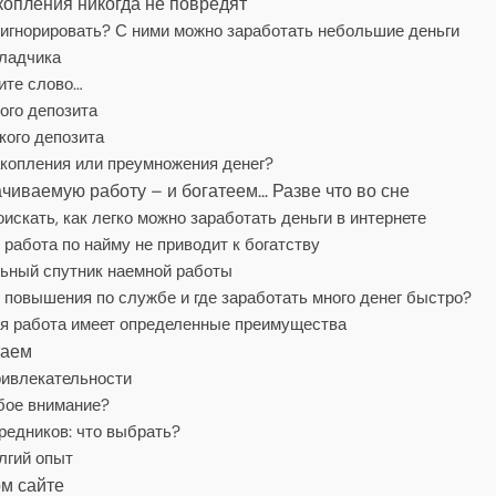
копления никогда не повредят
игнорировать? С ними можно заработать небольшие деньги
кладчика
ите слово…
ого депозита
ого депозита
акопления или преумножения денег?
иваемую работу – и богатеем… Разве что во сне
скать, как легко можно заработать деньги в интернете
работа по найму не приводит к богатству
ьный спутник наемной работы
 повышения по службе и где заработать много денег быстро?
ая работа имеет определенные преимущества
таем
ривлекательности
обое внимание?
редников: что выбрать?
лгий опыт
м сайте