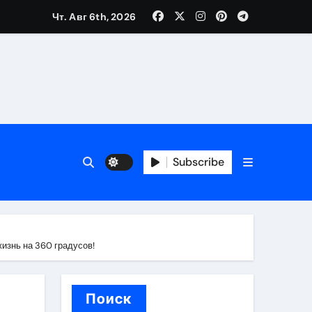
Чт. Авг 6th, 2026
вания ресниц и депиляции
тров
Subscribe
жизнь на 360 градусов!
оприятий и обустройства мест отдыха
Поиск