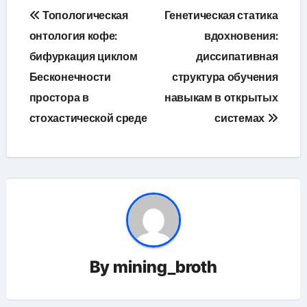
Навигация
Топологическая
Генетическая статика
по
онтология кофе:
вдохновения:
бифуркация циклом
диссипативная
записям
Бесконечности
структура обучения
простора в
навыкам в открытых
стохастической среде
системах
By
mining_broth