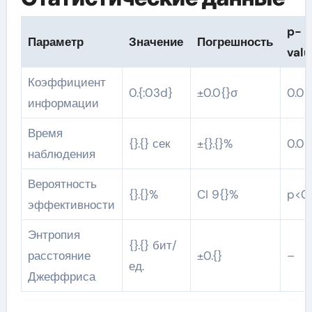
p-
Параметр
Значение
Погрешность
valu
Коэффициент
0.{:03d}
±0.0{}σ
0.0{
информации
Время
{}.{} сек
±{}.{}%
0.0{
наблюдения
Вероятность
{}.{}%
CI 9{}%
p<0.
эффективности
Энтропия
{}.{} бит/
расстояние
±0.{}
–
ед.
Джеффриса